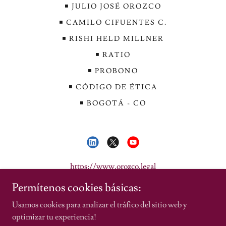
◾️ JULIO JOSÉ OROZCO
◾️ CAMILO CIFUENTES C.
◾️ RISHI HELD MILLNER
◾️ RATIO
◾️ PROBONO
◾️ CÓDIGO DE ÉTICA
◾️ BOGOTÁ - CO
https://www.orozco.legal
Permítenos cookies básicas:
Copyright © 2026
Usamos cookies para analizar el tráfico del sitio web y
Bogotá, D.C | Colombia
optimizar tu experiencia!