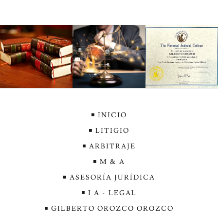
◾️ INICIO
◾️ LITIGIO
◾️ ARBITRAJE
◾️ M & A
◾️ ASESORÍA JURÍDICA
◾️ I A - LEGAL
◾️ GILBERTO OROZCO OROZCO